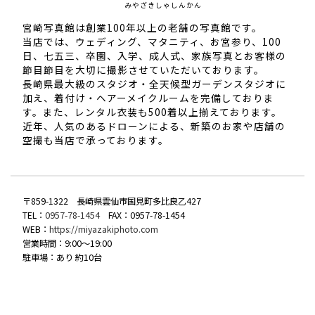
みやざきしゃしんかん
宮崎写真館は創業100年以上の老舗の写真館です。
当店では、ウェディング、マタニティ、お宮参り、100
日、七五三、卒園、入学、成人式、家族写真とお客様の
節目節目を大切に撮影させていただいております。
長崎県最大級のスタジオ・全天候型ガーデンスタジオに
加え、着付け・ヘアーメイクルームを完備しておりま
す。また、レンタル衣装も500着以上揃えております。
近年、人気のあるドローンによる、新築のお家や店舗の
空撮も当店で承っております。
〒859-1322 長崎県雲仙市国見町多比良乙427
TEL：
0957-78-1454
FAX：0957-78-1454
WEB：
https://miyazakiphoto.com
営業時間：9:00〜19:00
駐車場：あり 約10台