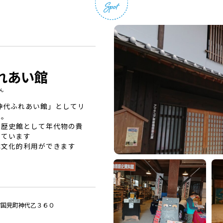
れあい館
ん
神代ふれあい館」としてリ
た。
器歴史館として年代物の貴
れています
は文化的利用ができます
仙市国見町神代乙３６０