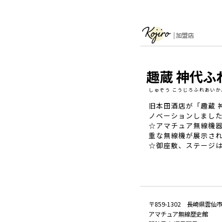
加盟店
趣蔵 神代ふ
しゅぞう こうじろふれあいか
旧本田酒店が「趣蔵 
ノベーションしまし
☆アマチュア無線機
重な無線機が展示さ
☆御座敷、ステージ
〒859-1302 長崎県雲
アマチュア無線歴史館